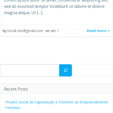
Lorem ipsum dolor sit amet, consectetur adipiscing elit,
sed do eiusmod tempor incididunt ut labore et dolore
magna aliqua. Ut […]
Read more
by
tvcult.site@gmail.com
on
abr 1
Pesquisar
Recent Posts
Projeto Social de Capacitação e Fomento ao Empreendimento
Feminino